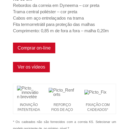
Rebordos da correia em Dyneema – cor preta
Trama central poliéster – cor preta
Cabos em aço entrelaçados na trama
Fita termorretrátil para proteção das malhas
Comprimento: 0,85 m de fora a fora – malha 0,20m
Comprar on-line
Ver os vídeos
INOVAÇÃO
REFORÇO
FIXAÇÃO COM
PATENTEADA
FIOS DE AÇO
CADEADOS*
* Os cadeados não são fornecidos com a correia KS. Selecionar um
modelo resistente de, no mínimo, nível 7.