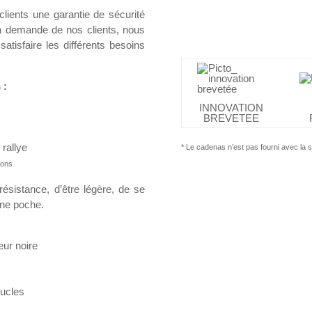
clients une garantie de sécurité
a demande de nos clients, nous
isfaire les différents besoins
 :
INNOVATION
BREVETEE
 rallye
* Le cadenas n’est pas fourni avec la
ions
résistance, d’être légère, de se
une poche.
ur noire
oucles