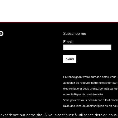
Subscribe me
Email:
I
agree terms and conditions.*
En renseignant votre adresse email, vous
acceptez de recevoir notre newsletter par 
électronique et vous prenez connaissance
notre
Politique de confidentialité
Vous pouvez vous désinscrire à tout mome
l'aide des liens de désinscription ou en nou
contactant à contact@ozip.eu
 expérience sur notre site. Si vous continuez à utiliser ce dernier, nous