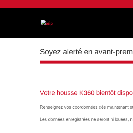
Soyez alerté en avant-prem
Votre housse K360 bientôt dispon
Renseignez vos coordonnées dès maintenant et r
Les données enregistrées ne seront ni louées, ni