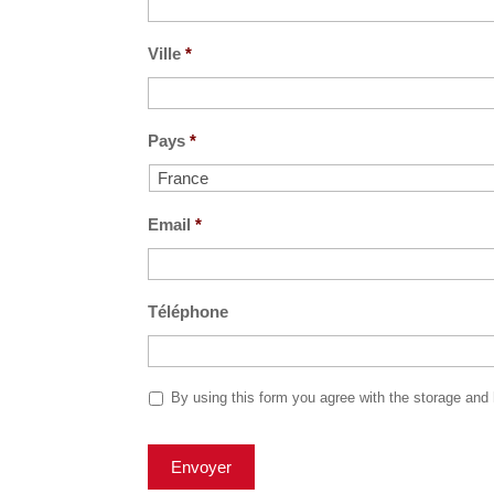
Ville
*
Pays
*
Email
*
Téléphone
P
By using this form you agree with the storage and 
r
i
v
a