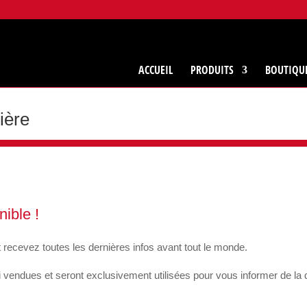
ACCUEIL
PRODUITS
BOUTIQU
ière
ible !
ecevez toutes les dernières infos avant tout le monde.
 vendues et seront exclusivement utilisées pour vous informer de la di