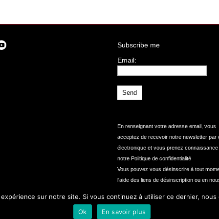
Subscribe me
Email:
I
agree terms and conditions.*
En renseignant votre adresse email, vous
acceptez de recevoir notre newsletter par 
électronique et vous prenez connaissance
notre
Politique de confidentialité
Vous pouvez vous désinscrire à tout mome
l'aide des liens de désinscription ou en nou
contactant à contact@ozip.eu
 expérience sur notre site. Si vous continuez à utiliser ce dernier, nous
Ok
En savoir plus